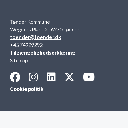
o
l
d
e
Tønder Kommune
t
Wegners Plads 2 - 6270 Tønder
toender@toender.dk
+45 74929292
Tilgængelighedserklæring
Sitemap
Cookie politik