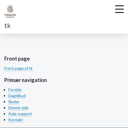
tk
G
å
t
Front page
i
Front page of
tk
l
h
Primær navigation
o
v
Forside
e
Dagtilbud
d
Skoler
i
Denne side
n
Aula-support
d
Kontakt
h